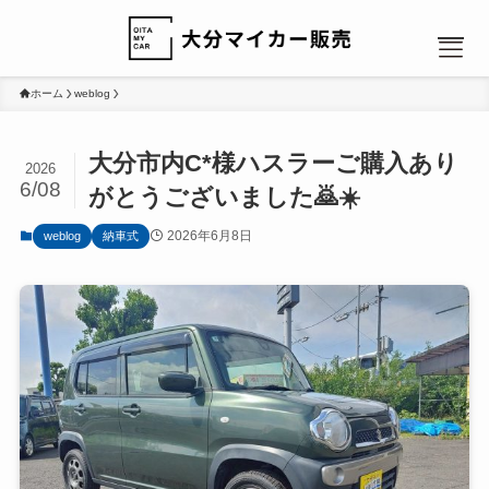
ホーム
weblog
大分市内C*様ハスラーご購入あり
2026
6/08
がとうございました🙇☀️
MENU
2026年6月8日
weblog
納車式
HOME
NEWS
カーリース：人気のヒミツ
カーリース：選べるプラン
カーリース：ローンと比較
会社概要
お問い合わせ