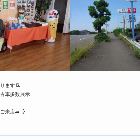
ります🙇
中古車多数展示
来店🚙💨