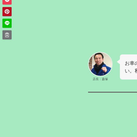
お車
い。
店長：森塚