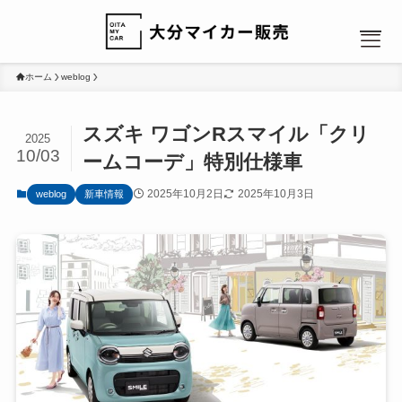
ホーム
weblog
スズキ ワゴンRスマイル「クリ
2025
10/03
ームコーデ」特別仕様車
MENU
2025年10月2日
2025年10月3日
weblog
新車情報
HOME
NEWS
カーリース：人気のヒミツ
カーリース：選べるプラン
カーリース：ローンと比較
会社概要
お問い合わせ