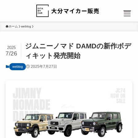
ホーム
weblog
ジムニーノマド DAMDの新作ボデ
2025
7/26
ィキット発売開始
MENU
2025年7月27日
weblog
HOME
NEWS
カーリース：人気のヒミツ
カーリース：選べるプラン
カーリース：ローンと比較
会社概要
お問い合わせ