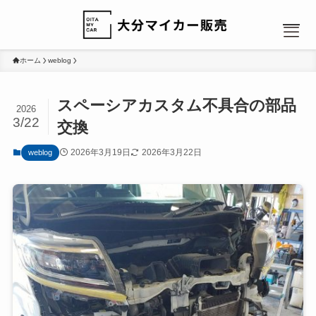
ホーム
weblog
スペーシアカスタム不具合の部品
2026
3/22
交換
MENU
2026年3月19日
2026年3月22日
weblog
HOME
NEWS
カーリース：人気のヒミツ
カーリース：選べるプラン
カーリース：ローンと比較
会社概要
お問い合わせ