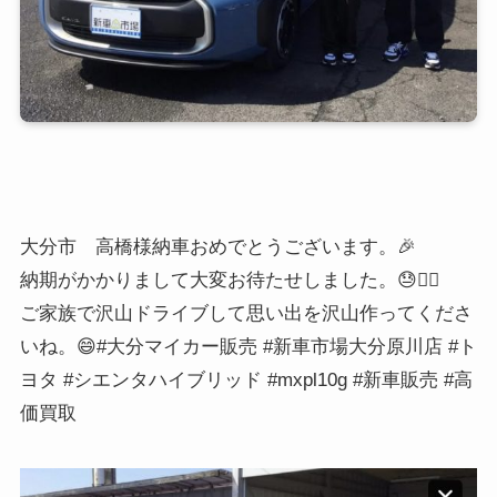
\ご相談・お見積もりお気軽に/
友だち追加
大分市 高橋様納車おめでとうございます。🎉
納期がかかりまして大変お待たせしました。😓🙇‍♂️
ご家族で沢山ドライブして思い出を沢山作ってくださ
いね。😄#大分マイカー販売 #新車市場大分原川店 #ト
ヨタ #シエンタハイブリッド #mxpl10g #新車販売 #高
価買取