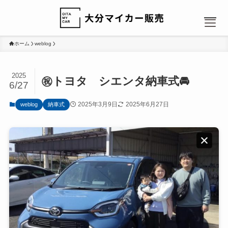
ホーム
weblog
2025
㊗️トヨタ シエンタ納車式🚘
6/27
MENU
2025年3月9日
2025年6月27日
weblog
納車式
HOME
NEWS
カーリース：人気のヒミツ
カーリース：選べるプラン
カーリース：ローンと比較
会社概要
お問い合わせ