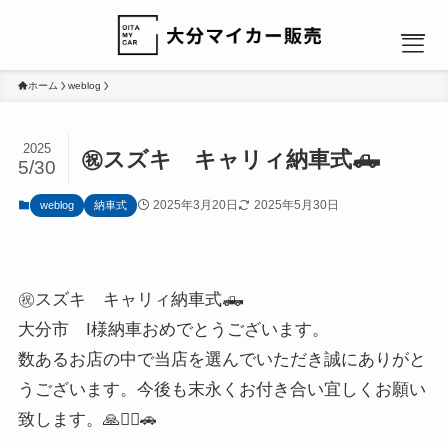
ホーム
weblog
2025
㊗️スズキ キャリィ納車式🛻
5/30
MENU
2025年3月20日
2025年5月30日
weblog
納車式
HOME
NEWS
㊗️スズキ キャリィ納車式🛻
カーリース：人気のヒミツ
カーリース：選べるプラン
大分市 I様納車おめでとうございます。
カーリース：ローンと比較
数あるお店の中で当店を選んでいただき誠にありがと
会社概要
うございます。今後も末永くお付き合い宜しくお願い
お問い合わせ
致します。🙏🙇‍♂️🚗