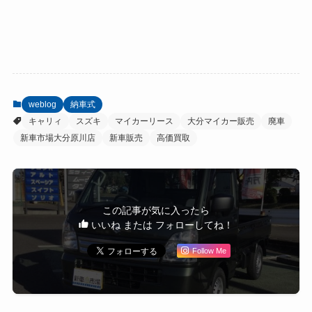
weblog
納車式
キャリィ
スズキ
マイカーリース
大分マイカー販売
廃車
新車市場大分原川店
新車販売
高価買取
この記事が気に入ったら
いいね または フォローしてね！
Follow Me